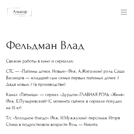
Фельдман Влад
Свежие работы в кино и сериалах:
СТС — «Папины дочки. Новые» (Реж. А.Жигалкин) роль Саша
Васнецов — младший сын семьи первых папиных дочек :)
Дядя новых :) (в производстве)
Канал «Пятница» — сериал «Дурдом».ГЛАВНАЯ РОЛЬ «Женя»
(Реж. Е.Пузыревский) (С момента съёмок в сериале похудел
на 15 кг)
Т/с «Холодное блюдо» (Реж. И.Мужжухин): персонаж Игоря
Стама в подростковом возрасте Роль — Никита