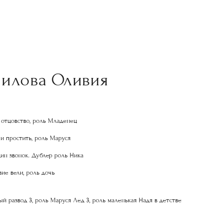
нилова Оливия
а отцовство, роль Младенец
 и простить, роль Маруся
дин звонок. Дублер роль Ника
вие вели, роль дочь
ый развод 3, роль Маруся Лед 3, роль маленькая Надя в детстве