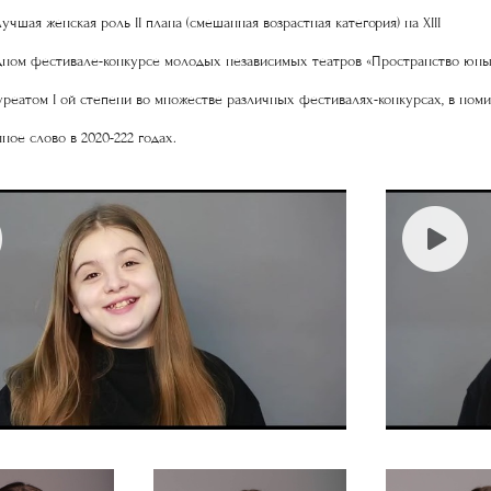
чшая женская роль II плана (смешанная возрастная категория) на XIII
ном фестивале-конкурсе молодых независимых театров «Пространство юны
уреатом I ой степени во множестве различных фестивалях-конкурсах, в ном
ное слово в 2020-222 годах.