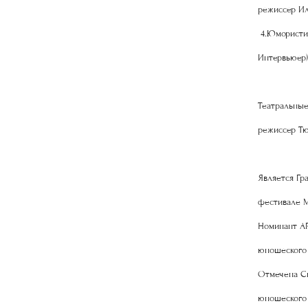
режиссер Ил
4.Юмористич
Интервьюер)
Театральные
режиссер Тю
Является Гр
фестивале 
Номинант AR
юношеского 
Отмечена Сп
юношеского 