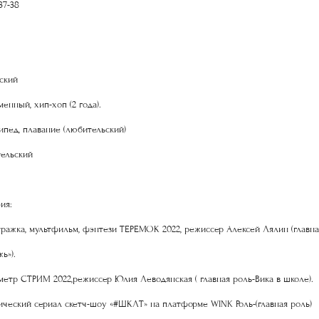
37-38
ский
енный, хип-хоп (2 года).
ипед, плавание (любительский)
ельский
ия:
тражка, мультфильм, фэнтези ТЕРЕМОК 2022, режиссер Алексей Лялин (главна
ь»).
метр СТРИМ 2022,режиссер Юлия Леводянская ( главная роль-Вика в школе).
ческий сериал скетч-шоу «#ШКЛТ» на платформе WINK Роль-(главная роль)