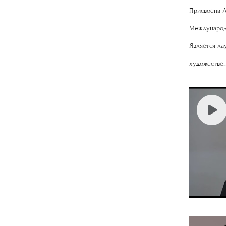
Присвоена Лу
Международ
Является ла
художествен