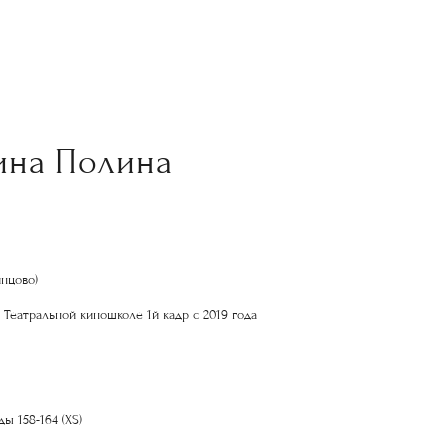
ина Полина
нцово)
 Театральной киношколе 1й кадр с 2019 года
ы 158-164 (XS)