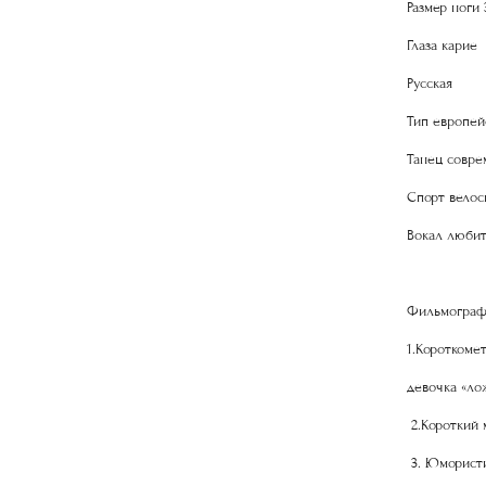
Размер ноги 
Глаза карие
Русская
Тип европей
Танец соврем
Спорт велос
Вокал любит
Фильмограф
1.Короткоме
девочка «лож
2.Короткий 
3. Юмористи