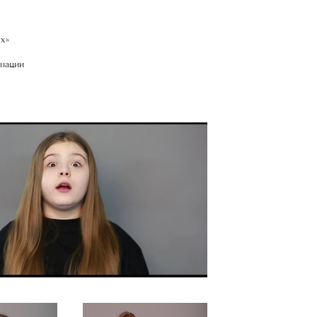
х»
инации