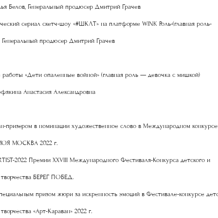
ья Белов, Генеральный продюсер Дмитрий Грачев
еский сериал скетч-шоу «#ШКЛТ» на платформе WINK Роль-(главная роль-
 Генеральный продюсер Дмитрий Грачев
 работы «Дети опаленные войной» (главная роль — девочка с мишкой)
фякина Анастасия Александровна
ан-призером в номинации художественное слово в Международном конкурсе
МОЯ МОСКВА 2022 г.
TIST-2022 Премии XXVIII Международного Фестиваля-Конкурса детского и
творчества БЕРЕГ ПОБЕД.
ециальным призом жюри за искренность эмоций в Фестивале-конкурсе дет
творчества «Арт-Караван» 2022 г.