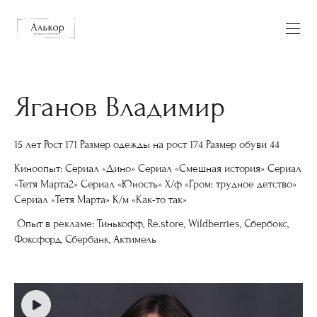
Яганов Владимир
15 лет Рост 171 Размер одежды на рост 174 Размер обуви 44
Киноопыт: Сериал «Дино» Сериал «Смешная история» Сериал
«Тетя Марта2» Сериал «Юность» Х/ф «Гром: трудное детство»
Сериал «Тетя Марта» К/м «Как-то так»
Опыт в рекламе: Тинькофф, Re.store, Wildberries, Сбербокс,
Фоксфорд, Сбербанк, Актимель